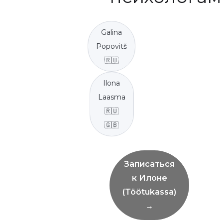
Galina
Popovitš
🇷🇺
Ilona
Laasma
🇷🇺
🇬🇧
Записаться
к Илоне
(Töötukassa)
→