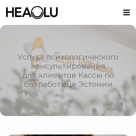
Услуга психологического
консультирования
для клиентов Кассы по
безработице Эстонии