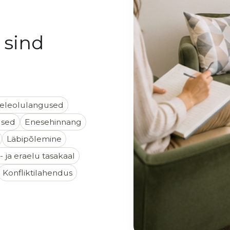
 sind
eleolulangused
used
Enesehinnang
Läbipõlemine
- ja eraelu tasakaal
Konfliktilahendus