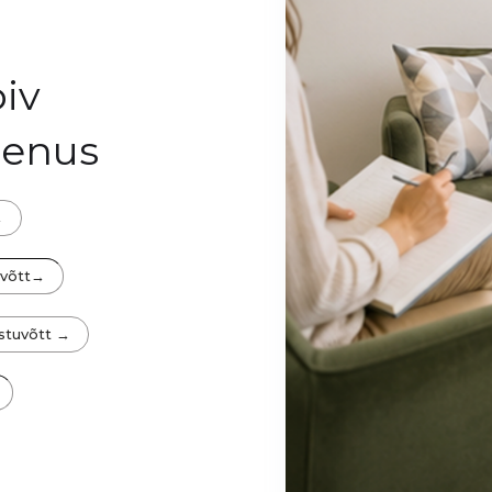
iv
eenus
→
uvõtt→
stuvõtt →