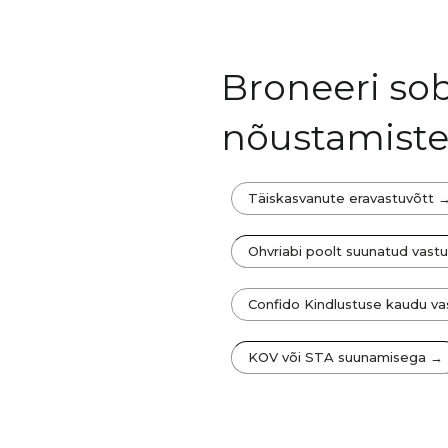
Broneeri sob
nõustamist
Täiskasvanute eravastuvõtt 
Ohvriabi poolt suunatud vast
Confido Kindlustuse kaudu va
KOV või STA suunamisega →