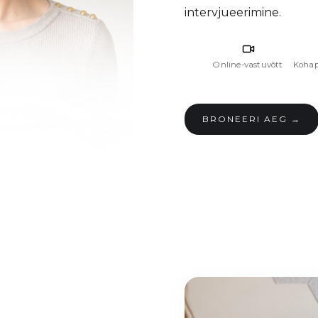
intervjueerimine.
Online-vastuvõtt
Kohap
BRONEERI AEG →