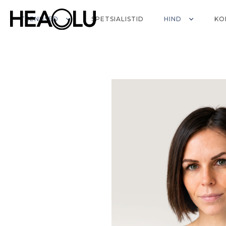
TEENUSED
SPETSIALISTID
HIND
KO