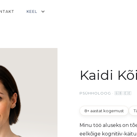
NTAKT
KEEL
Kaidi Kõ
PSÜHHOLOOG · 🇬🇧 🇪🇪
8+ aastat kogemust
T
Minu töö aluseks on t
eelkõige kognitiiv-käitu