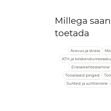
Millega saan
toetada
Ärevus ja stress
Me
ATH ja keskendumisrask
Enesekehtestamine
Tööalased pinged
Töö
Suhted ja suhtlemine