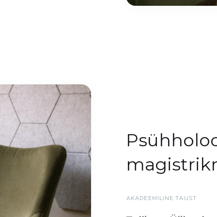
Psühholoo
magistrik
AKADEEMILINE TAUST