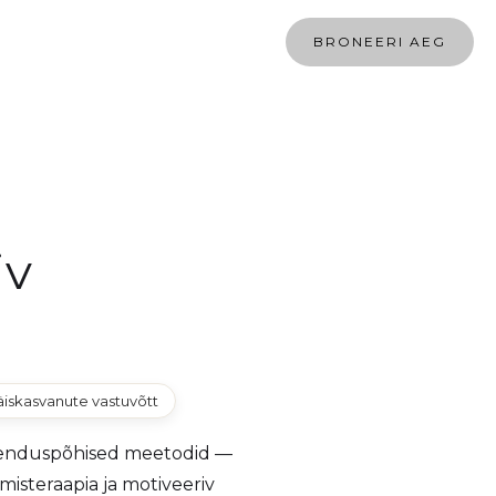
BRONEERI AEG
iv
äiskasvanute vastuvõtt
õenduspõhised meetodid —
misteraapia ja motiveeriv