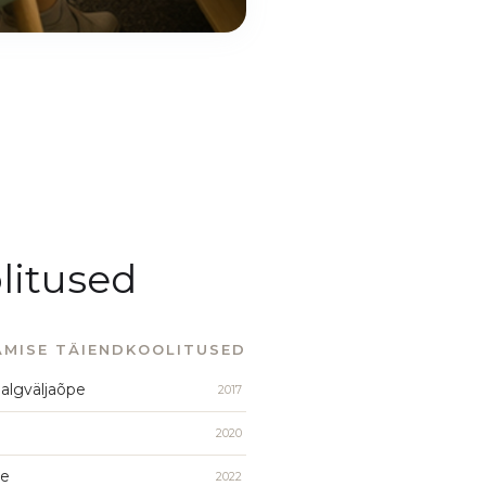
litused
AMISE TÄIENDKOOLITUSED
 algväljaõpe
2017
2020
ne
2022