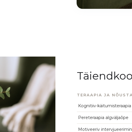
Täiendkoo
TERAAPIA JA NÕUST
Kognitiiv-käitumisteraapia
Pereteraapia algväljaõpe
Motiveeriv intervjueerimi