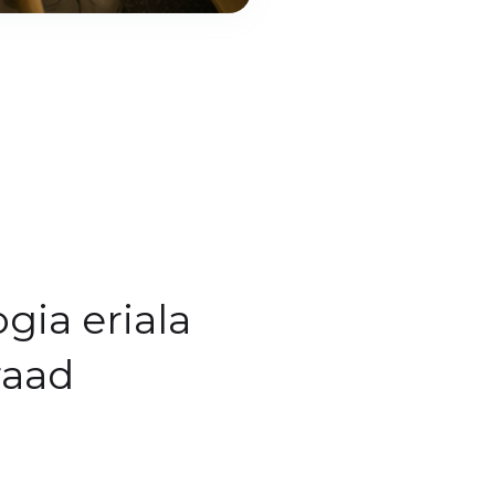
gia eriala
raad